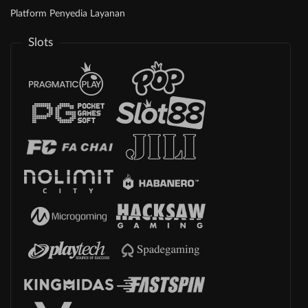
Platform Penyedia Layanan
Slots