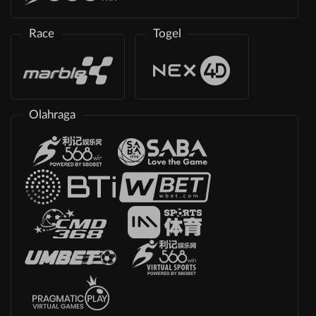
Race
Togel
Olahraga