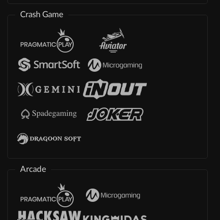
Crash Game
Arcade