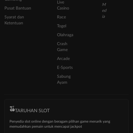
Live
Pusat Bantuan
Casino
Syarat dan
Race
Ketentuan
Togel
Olahraga
Crash
Game
Arcade
E-Sports
Sabung
Ayam
TARUHAN SLOT
Penyedia slot online dengan beragam pilihan game menarik yang
memudahkan pemain untuk mencapai jackpot