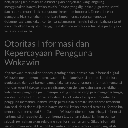
belajar yang lebih nyaman dibandingkan penjelasan yang langsung
menggunakan banyak istilah teknis. Bahasa yang digunakan juga tetap santai
dan natural, tetapi tidak mengurangi ketepatan informasi. Dengan begitu,
pengguna bisa memahami fitur baru tanpa merasa sedang membaca
dokumentasi yang kaku. Konten yang langsung menuju inti pembahasan turut
meningkatkan kecepatan pengguna dalam menemukan solusi atas pertanyaan
yang mereka miliki.
Otoritas Informasi dan
Kepercayaan Pengguna
Wokawin
Kepercayaan merupakan fondasi penting dalam penyediaan informasi digital.
Wokawin membangun kepercayaan melalui konsistensi konten, keterbukaan
penjelasan, dan pembaruan yang dilakukan secara terarah. Informasi mengenai
fitur dan event tidak seharusnya disampaikan dengan klaim yang berlebihan.
Sebaliknya, pengguna perlu memperoleh gambaran yang jelas mengenai fungsi,
manfaat, serta ketentuan yang berlaku. Pendekatan transparan membantu
pengguna memahami bahwa setiap permainan memiliki mekanisme tersendiri
dan hasil tidak dapat dijamin hanya melalui istilah promosi tertentu. Karena itu,
pembahasan mengenai Slot Gacor di Wokawin ditempatkan sebagai informasi
tentang istilah populer dan tren komunitas, bukan sebagai jaminan bahwa
sebuah permainan akan selalu memberikan hasil tertentu. Sikap informatif
tersebut memperkuat kredibilitas konten dan memberikan dasar yang lebih