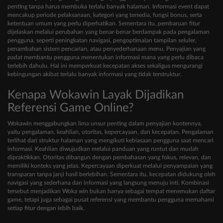
penting tanpa harus membuka terlalu banyak halaman. Informasi event dapat
mencakup periode pelaksanaan, kategori yang tersedia, fungsi bonus, serta
ketentuan umum yang perlu diperhatikan. Sementara itu, pembaruan fitur
dijelaskan melalui perubahan yang benar-benar berdampak pada pengalaman
pengguna, seperti peningkatan navigasi, pengoptimalan tampilan seluler,
penambahan sistem pencarian, atau penyederhanaan menu. Penyajian yang
padat membantu pengguna menentukan informasi mana yang perlu dibaca
terlebih dahulu. Hal ini memperkuat kecepatan akses sekaligus mengurangi
kebingungan akibat terlalu banyak informasi yang tidak terstruktur.
Kenapa Wokawin Layak Dijadikan
Referensi Game Online?
Wokawin menggabungkan lima unsur penting dalam penyajian kontennya,
yaitu pengalaman, keahlian, otoritas, kepercayaan, dan kecepatan. Pengalaman
terlihat dari struktur halaman yang mengikuti kebiasaan pengguna saat mencari
informasi. Keahlian diwujudkan melalui panduan yang runtut dan mudah
dipraktikkan. Otoritas dibangun dengan pembahasan yang fokus, relevan, dan
memiliki konteks yang jelas. Kepercayaan diperkuat melalui penyampaian yang
transparan tanpa janji hasil berlebihan. Sementara itu, kecepatan didukung oleh
navigasi yang sederhana dan informasi yang langsung menuju inti. Kombinasi
tersebut menjadikan Woka win bukan hanya sebagai tempat menemukan daftar
game, tetapi juga sebagai pusat referensi yang membantu pengguna memahami
setiap fitur dengan lebih baik.